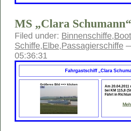
MS „Clara Schumann
Filed under:
Binnenschiffe
,
Boot
Schiffe
,
Elbe
,
Passagierschiffe
—
05:36:31
Fahrgastschiff „Clara Schum
Größeres Bild ==> klicken
Am 20.04.2011
bei KM 115,8 (St
Fährt in Richt
Mehr