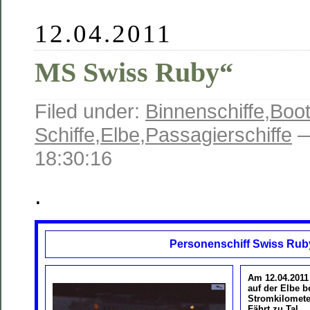
12.04.2011
MS Swiss Ruby“
Filed under:
Binnenschiffe
,
Boot
Schiffe
,
Elbe
,
Passagierschiffe
—
18:30:16
.
Personenschiff Swiss Rub
Am
12.04.201
auf der Elbe be
Stromkilometer
Fährt zu Tal.