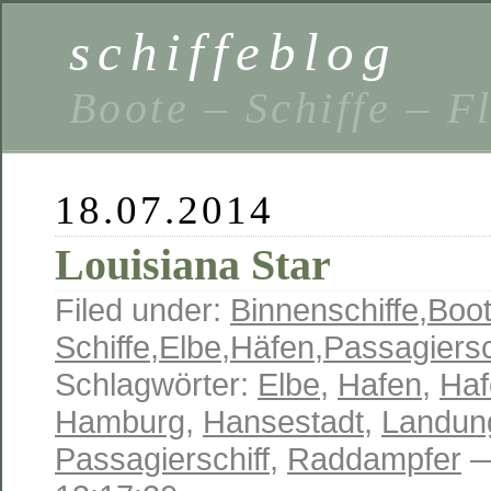
schiffeblog
Boote – Schiffe – F
18.07.2014
Louisiana Star
Filed under:
Binnenschiffe
,
Boot
Schiffe
,
Elbe
,
Häfen
,
Passagiersc
Schlagwörter:
Elbe
,
Hafen
,
Haf
Hamburg
,
Hansestadt
,
Landun
Passagierschiff
,
Raddampfer
—