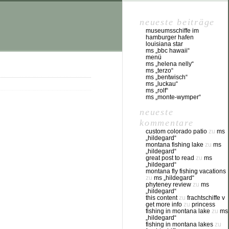
neueste beiträge
museumsschiffe im
hamburger hafen
louisiana star
ms „bbc hawaii“
menü
ms „helena nelly“
ms „terzo“
ms „bentwisch“
ms „luckau“
ms „rolf“
ms „monte-wymper“
neueste
kommentare
custom colorado patio
zu
ms
„hildegard“
montana fishing lake
zu
ms
„hildegard“
great post to read
zu
ms
„hildegard“
montana fly fishing vacations
zu
ms „hildegard“
phyteney review
zu
ms
„hildegard“
this content
zu
frachtschiffe v
get more info
zu
princess
fishing in montana lake
zu
ms
„hildegard“
fishing in montana lakes
zu