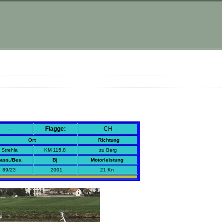
–
Flagge:
CH
Ort
Richtung
Strehla
KM 115,8
zu Berg
ass./Bes.
Bj
Motorleistung
89/23
2001
21 Kn