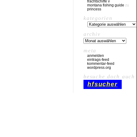
frachtschiffe v
montana fishing guide
zu
princess
kategorien
archiv
meta
anmelden
eintrags-feed
kommentar-feed
wordpress.org
besuche doch auch
hfsucher