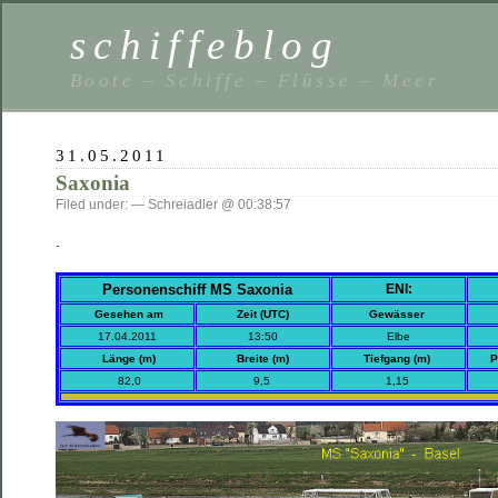
schiffeblog
Boote – Schiffe – Flüsse – Meer
31.05.2011
Saxonia
Filed under: — Schreiadler @ 00:38:57
.
Personenschiff MS Saxonia
ENI:
Gesehen am
Zeit (UTC)
Gewässer
17.04.2011
13:50
Elbe
Länge (m)
Breite (m)
Tiefgang (m)
P
82,0
9,5
1,15