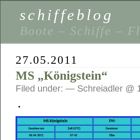
schiffeblog
Boote – Schiffe – F
27.05.2011
MS „Königstein“
Filed under: — Schreiadler @ 
.
MS Königstein
ENI:
Gesehen am
Zeit (UTC)
Gewässer
06.04.2011
07:42
Elbe