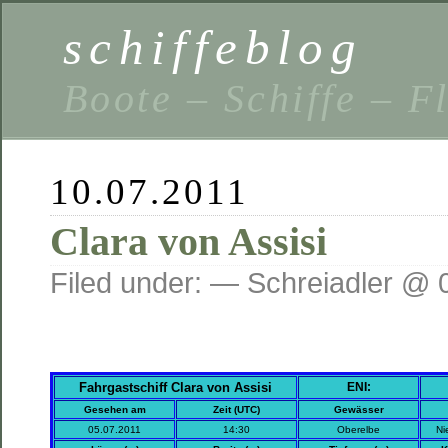
schiffeblog
Boote – Schiffe – F
10.07.2011
Clara von Assisi
Filed under: — Schreiadler @ 
Fahrgastschiff Clara von Assisi
ENI:
Gesehen am
Zeit (UTC)
Gewässer
05.07.2011
14:30
Oberelbe
Ni