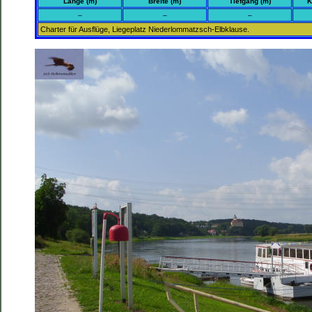
Länge (m)
Breite (m)
Tiefgang (m)
K
–
–
–
Charter für Ausflüge, Liegeplatz Niederlommatzsch-Elbklause.