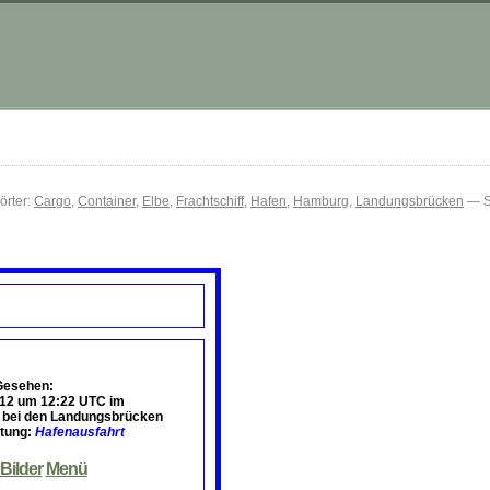
rter:
Cargo
,
Container
,
Elbe
,
Frachtschiff
,
Hafen
,
Hamburg
,
Landungsbrücken
— S
Gesehen:
012 um 12:22 UTC
im
 bei den Landungsbrücken
htung:
Hafenausfahrt
Bilder
Menü