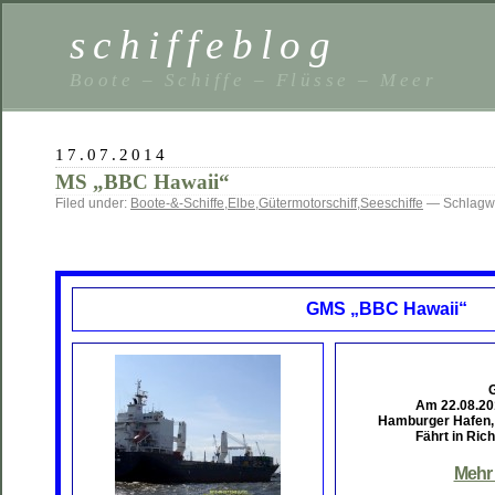
schiffeblog
Boote – Schiffe – Flüsse – Meer
17.07.2014
MS „BBC Hawaii“
Filed under:
Boote-&-Schiffe
,
Elbe
,
Gütermotorschiff
,
Seeschiffe
— Schlagwö
GMS „BBC Hawaii“
Am 22.08.2
Hamburger Hafen,
Fährt in Ric
Mehr 