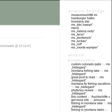
neueste beiträge
museumsschiffe im
hamburger hafen
louisiana star
ms „bbc hawaii“
menü
ms „helena nelly“
ms „terzo“
ms „bentwisch“
ms „luckau“
ms „rolf“
chreiadler @ 10:14:43
ms „monte-wymper“
neueste
kommentare
custom colorado patio
zu
ms
„hildegard“
montana fishing lake
zu
ms
„hildegard“
great post to read
zu
ms
„hildegard“
montana fly fishing vacations
zu
ms „hildegard“
phyteney review
zu
ms
„hildegard“
this content
zu
frachtschiffe v
get more info
zu
princess
fishing in montana lake
zu
ms
„hildegard“
fishing in montana lakes
zu