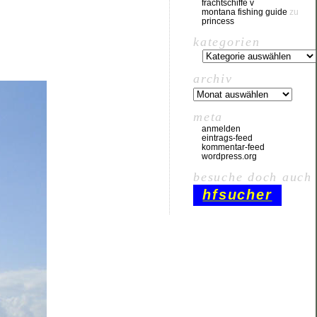
frachtschiffe v
montana fishing guide
zu
princess
kategorien
archiv
meta
anmelden
eintrags-feed
kommentar-feed
wordpress.org
besuche doch auch
hfsucher