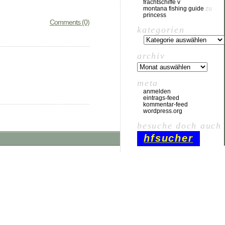
frachtschiffe v
montana fishing guide
zu
princess
Comments (0)
kategorien
archiv
meta
anmelden
eintrags-feed
kommentar-feed
wordpress.org
besuche doch auch
hfsucher