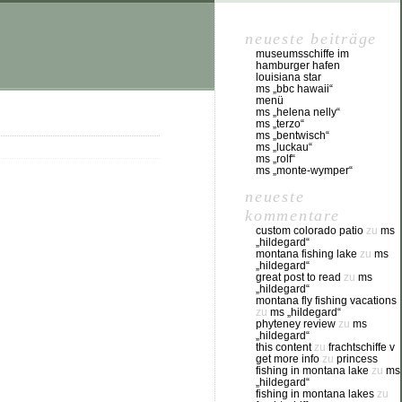
neueste beiträge
museumsschiffe im
hamburger hafen
louisiana star
ms „bbc hawaii“
menü
ms „helena nelly“
ms „terzo“
ms „bentwisch“
ms „luckau“
ms „rolf“
ms „monte-wymper“
neueste
kommentare
custom colorado patio
zu
ms
„hildegard“
montana fishing lake
zu
ms
„hildegard“
great post to read
zu
ms
„hildegard“
montana fly fishing vacations
zu
ms „hildegard“
phyteney review
zu
ms
„hildegard“
this content
zu
frachtschiffe v
get more info
zu
princess
fishing in montana lake
zu
ms
„hildegard“
fishing in montana lakes
zu