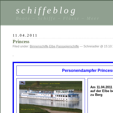
schiffeblog
Boote – Schiffe – Flüsse – Meer
11.04.2011
Princess
Filed under:
Binnenschiffe
,
Elbe
,
Passagierschiffe
— Schreiadler @ 15:10:
.
Personendampfer Princes
Am 11.04.201
auf der Elbe b
zu Berg