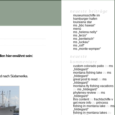
neueste beiträge
museumsschiffe im
hamburger hafen
louisiana star
ms „bbc hawaii“
menü
ms „helena nelly“
ms „terzo“
ms „bentwisch“
ms „luckau“
ms „rolf“
ms „monte-wymper“
neueste
en hier erwähnt sein:
kommentare
custom colorado patio
zu
ms
„hildegard“
montana fishing lake
zu
ms
end nach Südamerika.
„hildegard“
great post to read
zu
ms
„hildegard“
montana fly fishing vacations
zu
ms „hildegard“
phyteney review
zu
ms
„hildegard“
this content
zu
frachtschiffe v
get more info
zu
princess
fishing in montana lake
zu
ms
„hildegard“
fishing in montana lakes
zu