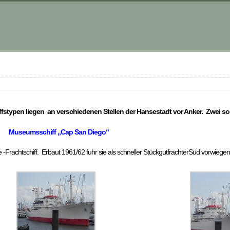
stypen liegen an verschiedenen Stellen der Hansestadt vor Anker. Zwei soll
Museumsschiff „Cap San Diego“
e -Frachtschiff. Erbaut 1961/62 fuhr sie als schneller StückgutfrachterSüd vorwieg