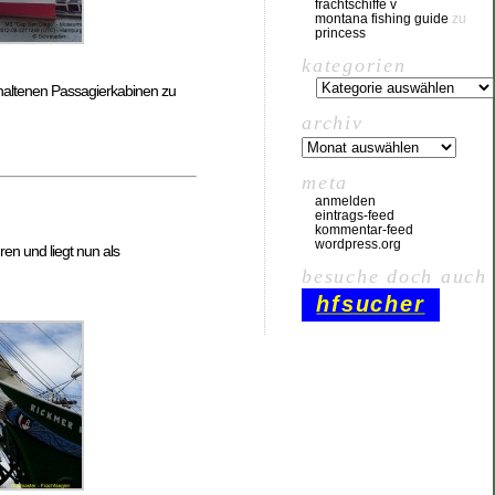
frachtschiffe v
montana fishing guide
zu
princess
kategorien
erhaltenen Passagierkabinen zu
archiv
meta
anmelden
eintrags-feed
kommentar-feed
wordpress.org
en und liegt nun als
besuche doch auch
hfsucher