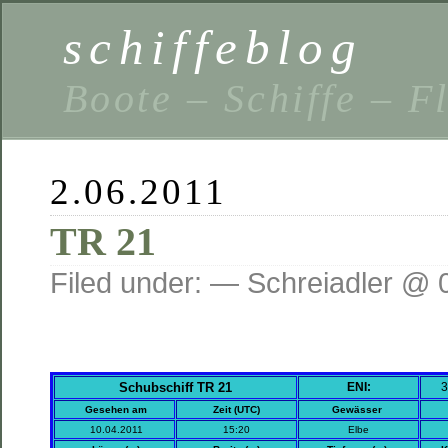
schiffeblog
Boote – Schiffe – F
2.06.2011
TR 21
Filed under: — Schreiadler @ 
Schubschiff TR 21
ENI:
3
Gesehen am
Zeit (UTC)
Gewässer
10.04.2011
15:20
Elbe