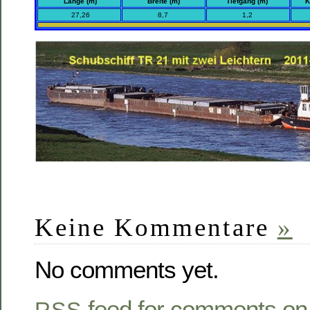
Länge (m)
Breite (m)
Tiefgang (m)
K
27,26
8,7
1,2
Keine Kommentare
»
No comments yet.
feed for comments on 