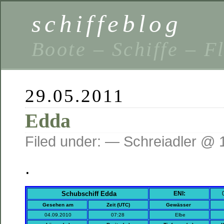
schiffeblog
Boote – Schiffe – F
29.05.2011
Edda
Filed under: — Schreiadler @ 
.
Schubschiff Edda
ENI:
0
Gesehen am
Zeit (UTC)
Gewässer
04.09.2010
07:28
Elbe