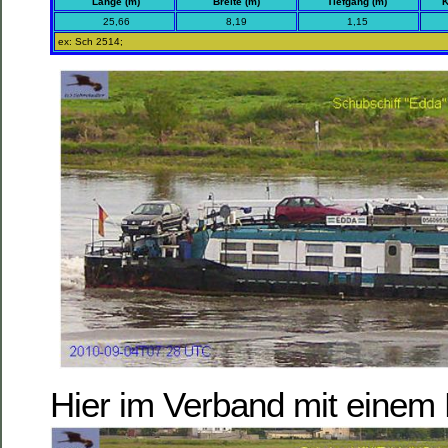
Länge (m)
Breite (m)
Tiefgang (m)
K
25,66
8,19
1,15
ex: Sch 2514;
Hier im Verband mit einem 