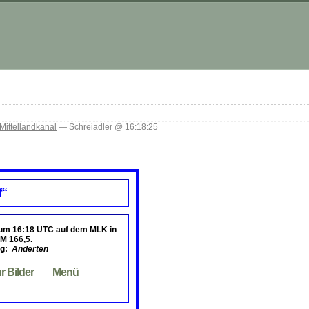
Mittellandkanal
— Schreiadler @ 16:18:25
f“
 um 16:18 UTC
auf dem MLK in
M 166,5.
ng:
Anderten
r Bilder
Menü