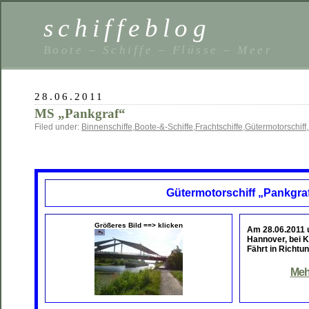
schiffeblog
Boote – Schiffe – Flüsse – Meer
28.06.2011
MS „Pankgraf“
Filed under:
Binnenschiffe
,
Boote-&-Schiffe
,
Frachtschiffe
,
Gütermotorschiff
,
Gütermotorschiff „Pankgra
Größeres Bild ==> klicken
Am 28.06.2011
Hannover, bei K
Fährt in Richtu
Meh