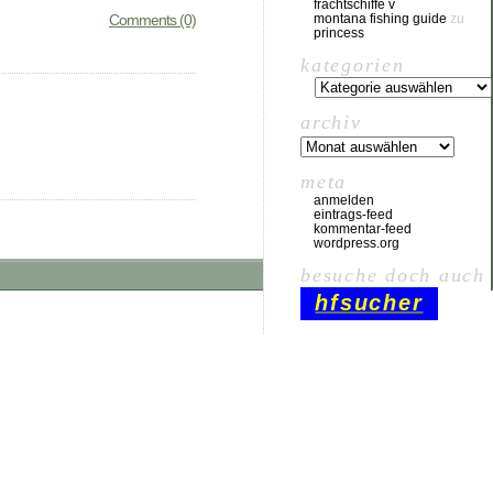
frachtschiffe v
Comments (0)
montana fishing guide
zu
princess
kategorien
archiv
meta
anmelden
eintrags-feed
kommentar-feed
wordpress.org
besuche doch auch
hfsucher