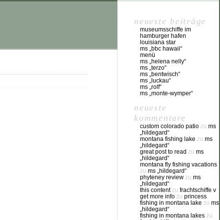
neueste beiträge
museumsschiffe im
hamburger hafen
louisiana star
ms „bbc hawaii“
menü
ms „helena nelly“
ms „terzo“
ms „bentwisch“
ms „luckau“
ms „rolf“
ms „monte-wymper“
neueste
kommentare
custom colorado patio
zu
ms
„hildegard“
montana fishing lake
zu
ms
„hildegard“
great post to read
zu
ms
„hildegard“
montana fly fishing vacations
zu
ms „hildegard“
phyteney review
zu
ms
„hildegard“
this content
zu
frachtschiffe v
get more info
zu
princess
fishing in montana lake
zu
ms
„hildegard“
fishing in montana lakes
zu