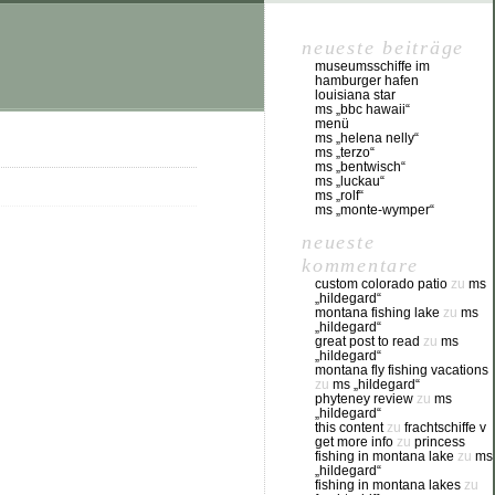
neueste beiträge
museumsschiffe im
hamburger hafen
louisiana star
ms „bbc hawaii“
menü
ms „helena nelly“
ms „terzo“
ms „bentwisch“
ms „luckau“
ms „rolf“
ms „monte-wymper“
neueste
kommentare
custom colorado patio
zu
ms
„hildegard“
montana fishing lake
zu
ms
„hildegard“
great post to read
zu
ms
„hildegard“
montana fly fishing vacations
zu
ms „hildegard“
phyteney review
zu
ms
„hildegard“
this content
zu
frachtschiffe v
get more info
zu
princess
fishing in montana lake
zu
ms
„hildegard“
fishing in montana lakes
zu