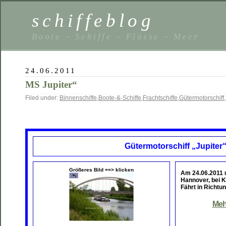
schiffeblog
Boote – Schiffe – Flüsse – Meer
24.06.2011
MS Jupiter“
Filed under:
Binnenschiffe
,
Boote-&-Schiffe
,
Frachtschiffe
,
Gütermotorschiff
,
Gütermotorschiff „Jupiter
Größeres Bild ==> klicken
Am 24.06.2011
Hannover, bei 
Fährt in Richtu
Meh