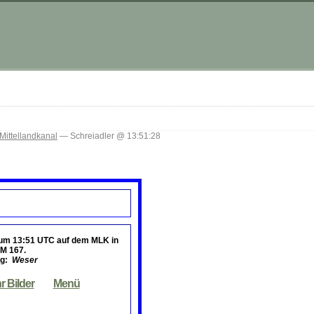
Mittellandkanal
— Schreiadler @ 13:51:28
“
 um 13:51 UTC
auf dem MLK in
KM 167.
ng:
Weser
r Bilder
Menü