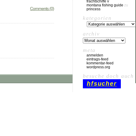
frachtschiffe v
montana fishing guide
zu
Comments (0)
princess
kategorien
archiv
meta
anmelden
eintrags-feed
kommentar-feed
wordpress.org
besuche doch auch
hfsucher