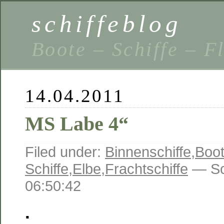
schiffeblog
Boote – Schiffe – F
14.04.2011
MS Labe 4“
Filed under:
Binnenschiffe
,
Boot
Schiffe
,
Elbe
,
Frachtschiffe
— Sc
06:50:42
.